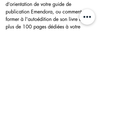
d’orientation de votre guide de 
publication Emendora, ou comment se 
former à l'autoédition de son livre avec 
plus de 100 pages dédiées à votre 
projet. 
Un E-Book disponible sur votre 
boutique en ligne Emendora à découvrir
.
Posts récents
Voir tout