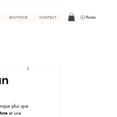
Points
BOUTIQUE
CONTACT
an
anque plus que 
ture
 et une 