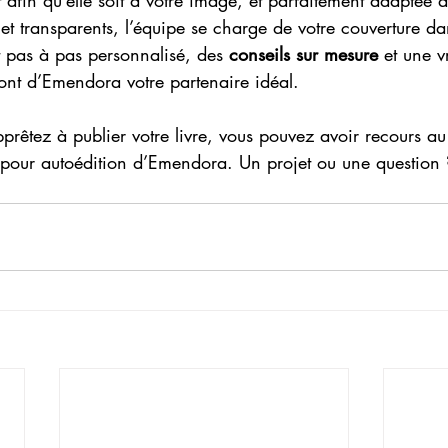
t afin qu’elle soit à votre image, et parfaitement adaptée à 
 et transparents, l’équipe se charge de votre couverture da
as à pas personnalisé, des 
conseils sur mesure
 et une v
 font d’Emendora votre partenaire idéal.
pprêtez à publier votre livre, vous pouvez avoir recours au
pour autoédition d’Emendora. Un projet ou une question 