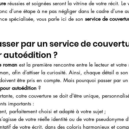
ure
 réussies et soignées seront la vitrine de votre récit. Le v
 donc d’une étape à ne pas négliger dans le cadre d’une au
ce spécialisée, vous parle ici de son
 service de couvert
sser par un service de couvertu
 autoédition ?
re roman
 est la première rencontre entre le lecteur et votre r
man, afin d’attiser la curiosité. Ainsi, chaque détail a so
 doivent être pris en compte. Mais pourquoi passer par un
pour autoédition 
?
rtante, cotre couverture se doit d'être unique, personnalis
nts importants :
nent, parfaitement choisi et adapté à votre sujet ;
s’agisse de votre réelle identité ou de votre pseudonyme d’
entatif de votre écrit, dans des coloris harmonieux et com