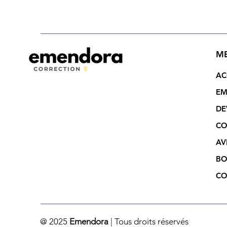
relecteur en 2026 : ce
qu’il faut savoir
M
AC
EM
DE
CO
AV
BO
CO
@ 2025
Emendora
| Tous droits réservés