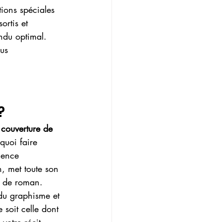
tions spéciales 
rtis et 
endu optimal.
us 
?
 
couverture de 
quoi faire 
gence 
, met toute son 
re de roman.
 du graphisme et 
 soit celle dont 