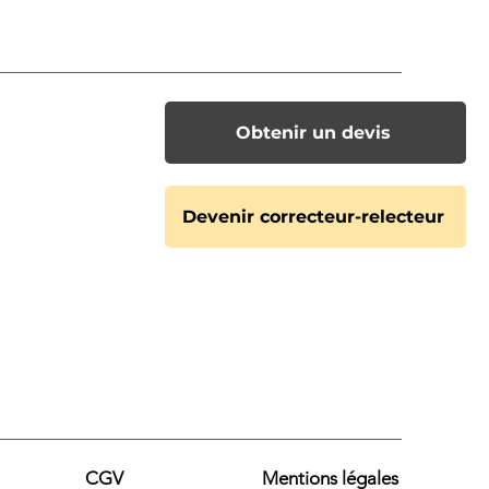
a-lecteurs
essionnels ?
Obtenir un devis
Devenir correcteur-relecteur
CGV
​Mentions légales