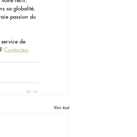
votre récit. 
ns sa globalité. 
raie passion du 
 service de 
? 
Contactez-
Voir tout