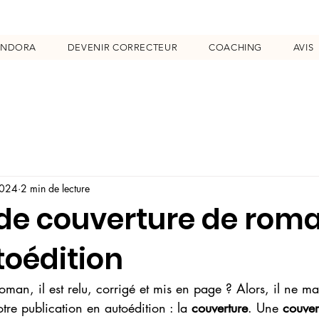
ENDORA
DEVENIR CORRECTEUR
COACHING
AVIS
2024
2 min de lecture
 de couverture de rom
toédition
roman, il est relu, corrigé et mis en page ? Alors, il ne m
otre publication en autoédition : la 
couverture
. Une 
couver