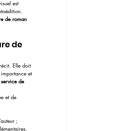
isuel est 
toédition. 
ure de roman 
re de 
écit. Elle doit 
n importance et 
 
service de 
ée et de 
auteur ;
plémentaires.