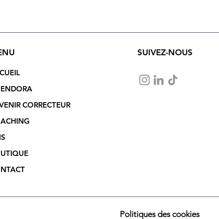
correcteur-relecteur ?
bêt
prof
ENU
SUIVEZ-NOUS
CUEIL
ENDORA
VENIR CORRECTEUR
ACHING
IS
UTIQUE
NTACT
Politiques des cookies